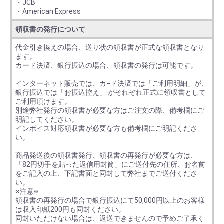
・JCB
・American Express
領収書の発行について
代金引き換えの場合、送り状の領収書が正式な領収書となり
ます。
カード決済、銀行振込の場合、領収書の発行は可能です。
インターネット販売では、カ−ド決済では「ご利用明細」が、
銀行振込では「お振込控え」 がそれぞれ正式に領収書として
ご利用頂けます。
別途弊社発行の領収書が必要な方はご注文の際、備考欄にご
明記してください。
インボイス対応領収書が必要な方も備考欄にご明記くださ
い。
商品発送後の領収書発行、領収書の再発行が必要な方は、
「82円切手を貼った返信用封筒」にご送付先の住所、お名前
をご記入の上、下記書面と同封して弊社までご送付くださ
い。
※注意※
領収書の再発行の場合で銀行振込にて50,000円以上のお客様
は収入印紙200円も同封ください。
同封いただけない場合は、返送できませんので予めご了承く