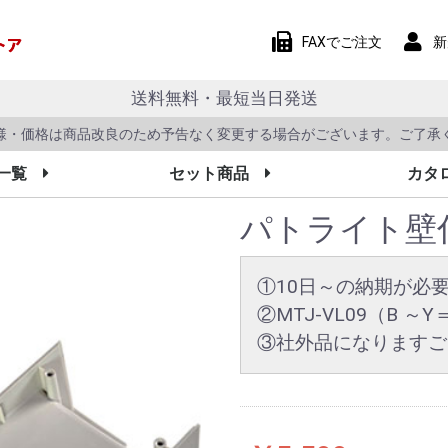
FAXでご注文
新
送料無料・最短当日発送
様・価格は商品改良のため予告なく変更する場合がございます。ご了承
一覧
セット商品
カタ
パトライト壁付
①10日～の納期が必
②MTJ-VL09（B ～
③社外品になりますご