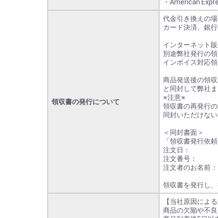
・American Expr
代金引き換えの場
カード決済、銀行
インターネット販
別途弊社発行の領
インボイス対応領
商品発送後の領収
と同封して弊社ま
※注意※
領収書の発行について
領収書の再発行の
同封いただけない
＜同封書面＞
「領収書発行依頼
注文日：
注文番号：
注文者のお名前：
領収書を発行し、
【当社原因による
商品の欠陥や不良