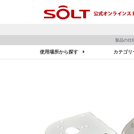
製品の仕
使用場所から探す
カテゴリ
フードコート・患者さん呼出
工場用・呼び出しシステム
その他・アクセサリー
飲食店・レストラン
消去機・周辺機器
医療・介護施設
受信機
送信機