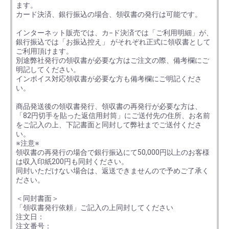
ます。
カード決済、銀行振込の場合、領収書の発行は可能です。
インターネット販売では、カ−ド決済では「ご利用明細」が、
銀行振込では「お振込控え」 がそれぞれ正式に領収書として
ご利用頂けます。
別途弊社発行の領収書が必要な方はご注文の際、備考欄にご
明記してください。
インボイス対応領収書が必要な方も備考欄にご明記くださ
い。
商品発送後の領収書発行、領収書の再発行が必要な方は、
「82円切手を貼った返信用封筒」にご送付先の住所、お名前
をご記入の上、下記書面と同封して弊社までご送付くださ
い。
※注意※
領収書の再発行の場合で銀行振込にて50,000円以上のお客様
は収入印紙200円も同封ください。
同封いただけない場合は、返送できませんので予めご了承く
ださい。
＜同封書面＞
「領収書発行依頼」ご記入の上同封してください
注文日：
注文番号：