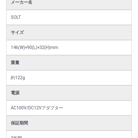
メーカー名
SOLT
サイズ
146(W)×90(L)×32(H)mm
重量
約122g
電源
AC100V/DC12Vアダプター
保証期間